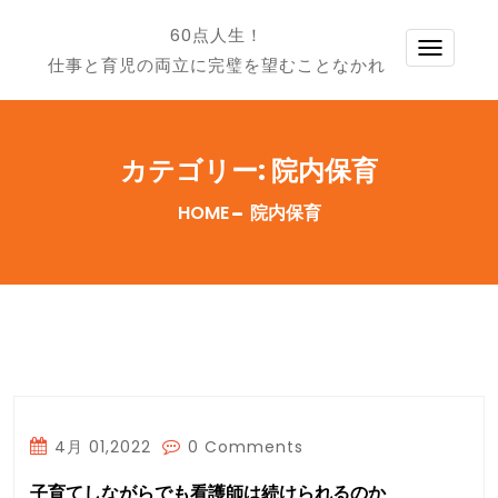
60点人生！
TOGG
仕事と育児の両立に完璧を望むことなかれ
NAVI
カテゴリー:
院内保育
HOME
院内保育
4月 01,2022
0 Comments
子育てしながらでも看護師は続けられるのか